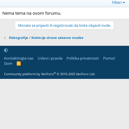
Filteri
Nema tema na ovom forumu.
Morate se prijaviti ili registrovati da biste objavili ovde.
Diskografije / Kolekcije strane zabavne muzike
Kontaktirajte nas
Uslovi i pravila
Politika privatnosti
Pomoć
Dom
R
S
S
®
Community platform by XenForo
© 2010-2025 XenForo Ltd.