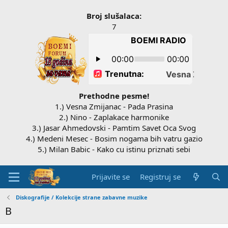
Broj slušalaca:
7
Prethodne pesme!
1.) Vesna Zmijanac - Pada Prasina
2.) Nino - Zaplakace harmonike
3.) Jasar Ahmedovski - Pamtim Savet Oca Svog
4.) Medeni Mesec - Bosim nogama bih vatru gazio
5.) Milan Babic - Kako cu istinu priznati sebi
Prijavite se
Registruj se
Diskografije / Kolekcije strane zabavne muzike
B