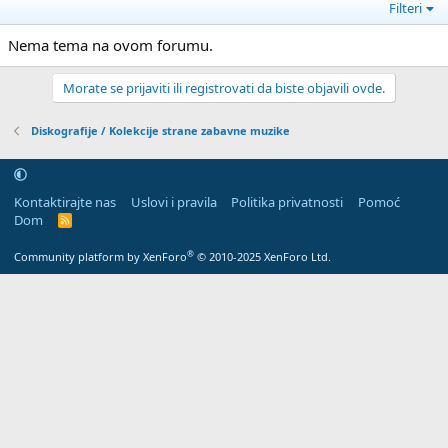
Filteri
Nema tema na ovom forumu.
Morate se prijaviti ili registrovati da biste objavili ovde.
Diskografije / Kolekcije strane zabavne muzike
Kontaktirajte nas
Uslovi i pravila
Politika privatnosti
Pomoć
Dom
R
S
S
®
Community platform by XenForo
© 2010-2025 XenForo Ltd.