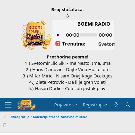
Broj slušalaca:
8
Prethodne pesme!
1.) Svetomir Ilic Siki - ma Nesto, Ima, Ima
2.) Haris Dzinovic - Dajte Vina Hocu Lom
3.) Mitar Miric - Nisam Onaj Koga Ocekujes
4.) Zlata Petrovic - Da li je greh voleti
5.) Hasan Dudic - Cuti cuti jastuk plavi
Prijavite se
Registruj se
Diskografije / Kolekcije strane zabavne muzike
E