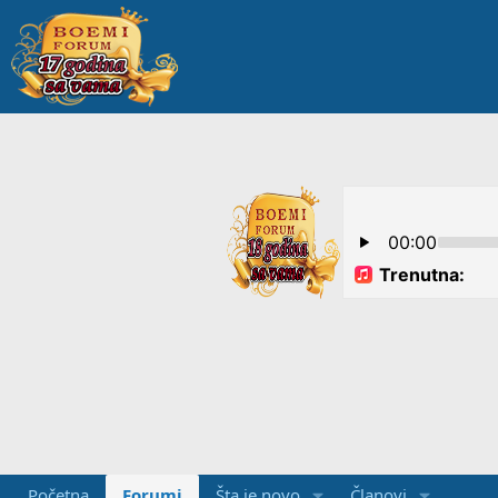
Početna
Forumi
Šta je novo
Članovi