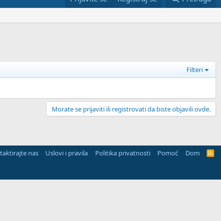
Filteri
Morate se prijaviti ili registrovati da biste objavili ovde.
aktirajte nas
Uslovi i pravila
Politika privatnosti
Pomoć
Dom
R
S
S