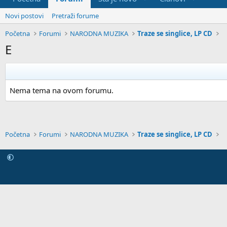
Novi postovi
Pretraži forume
Početna
Forumi
NARODNA MUZIKA
Traze se singlice, LP CD
E
Nema tema na ovom forumu.
Početna
Forumi
NARODNA MUZIKA
Traze se singlice, LP CD