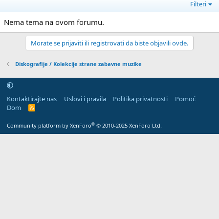
Filteri
Nema tema na ovom forumu.
Morate se prijaviti ili registrovati da biste objavili ovde.
Diskografije / Kolekcije strane zabavne muzike
Kontaktirajte nas
Uslovi i pravila
Politika privatnosti
Pomoć
Dom
R
S
S
®
Community platform by XenForo
© 2010-2025 XenForo Ltd.