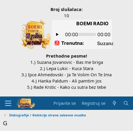
Broj slušalaca:
10
Prethodne pesme!
1.) Suzana Jovanovic - Bas me briga
2.) Lepa Lukic - Kuca Stara
3.) Ipce Ahmedovski - Ja Te Volim On Te Ima
4.) Hanka Paldum - Ali pamtim jos
5.) Rade Krstic - Kako cu sutra bez tebe
Prijavite se
Registruj se
Diskografije / Kolekcije strane zabavne muzike
G