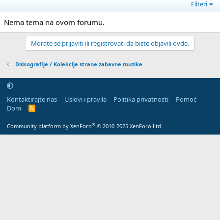
Filteri
Nema tema na ovom forumu.
Morate se prijaviti ili registrovati da biste objavili ovde.
Diskografije / Kolekcije strane zabavne muzike
Kontaktirajte nas
Uslovi i pravila
Politika privatnosti
Pomoć
Dom
R
S
S
®
Community platform by XenForo
© 2010-2025 XenForo Ltd.