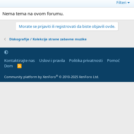
Filteri
Nema tema na ovom forumu.
Morate se prijaviti ili registrovati da biste objavili ovde.
Diskografije / Kolekcije strane zabavne muzike
Kontaktirajte nas
Uslovi i pravila
Politika privatnosti
Pomoć
Dom
R
S
S
®
Community platform by XenForo
© 2010-2025 XenForo Ltd.