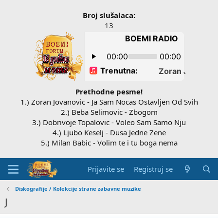
Broj slušalaca:
13
Prethodne pesme!
1.) Zoran Jovanovic - Ja Sam Nocas Ostavljen Od Svih
2.) Beba Selimovic - Zbogom
3.) Dobrivoje Topalovic - Voleo Sam Samo Nju
4.) Ljubo Keselj - Dusa Jedne Zene
5.) Milan Babic - Volim te i tu boga nema
Prijavite se
Registruj se
Diskografije / Kolekcije strane zabavne muzike
J