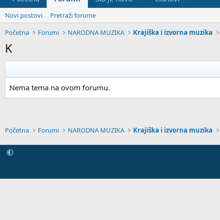
Novi postovi
Pretraži forume
Početna
Forumi
NARODNA MUZIKA
Krajiška i izvorna muzika
K
Nema tema na ovom forumu.
Početna
Forumi
NARODNA MUZIKA
Krajiška i izvorna muzika