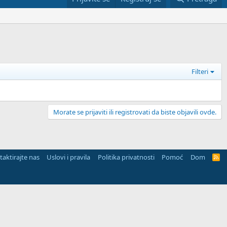
Filteri
Morate se prijaviti ili registrovati da biste objavili ovde.
aktirajte nas
Uslovi i pravila
Politika privatnosti
Pomoć
Dom
R
S
S