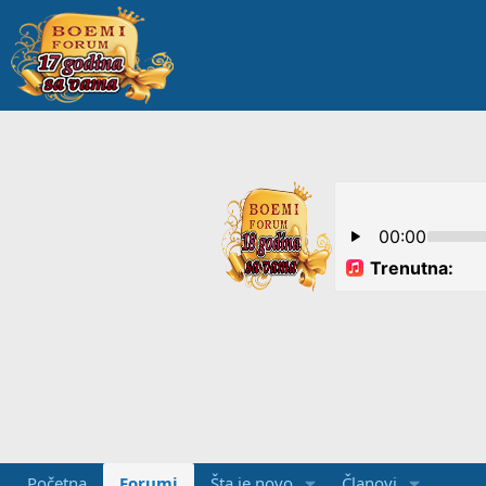
Početna
Forumi
Šta je novo
Članovi