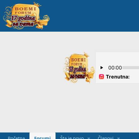
Početna
Forumi
Šta je novo
Članovi