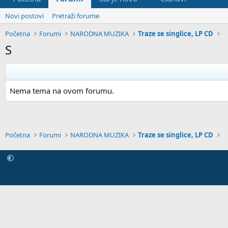
Novi postovi
Pretraži forume
Početna
Forumi
NARODNA MUZIKA
Traze se singlice, LP CD
S
Nema tema na ovom forumu.
Početna
Forumi
NARODNA MUZIKA
Traze se singlice, LP CD