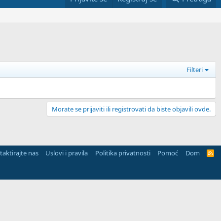
Filteri
Morate se prijaviti ili registrovati da biste objavili ovde.
aktirajte nas
Uslovi i pravila
Politika privatnosti
Pomoć
Dom
R
S
S