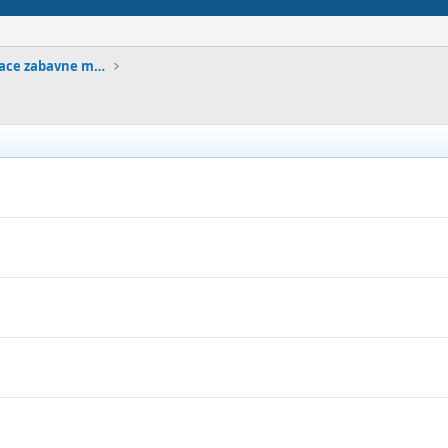
Diskografije / Kolekcije domace zabavne muzike