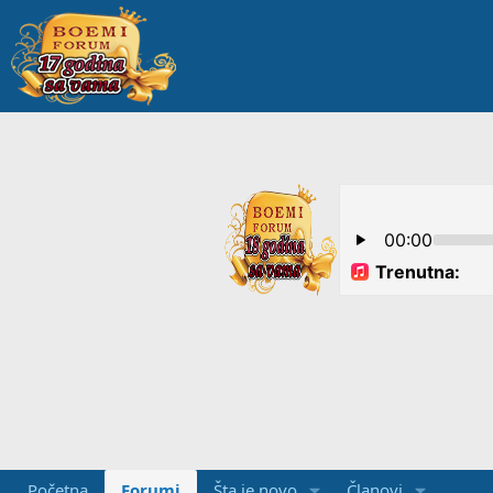
Početna
Forumi
Šta je novo
Članovi