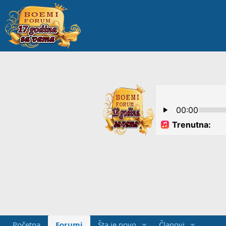
Početna
Forumi
Šta je novo
Članovi