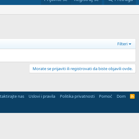
Filteri
Morate se prijaviti ili registrovati da biste objavili ovde.
aktirajte nas
Uslovi i pravila
Politika privatnosti
Pomoć
Dom
R
S
S