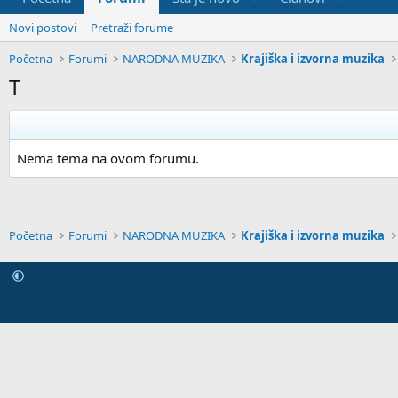
Novi postovi
Pretraži forume
Početna
Forumi
NARODNA MUZIKA
Krajiška i izvorna muzika
T
Nema tema na ovom forumu.
Početna
Forumi
NARODNA MUZIKA
Krajiška i izvorna muzika