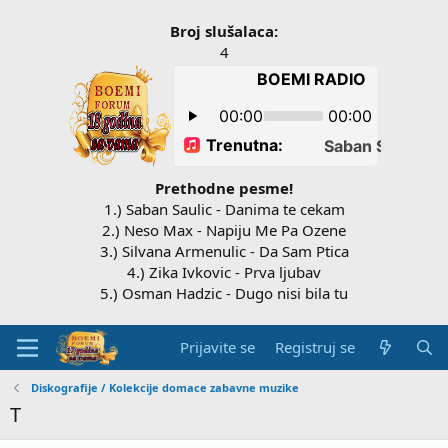
Broj slušalaca:
4
Prethodne pesme!
1.) Saban Saulic - Danima te cekam
2.) Neso Max - Napiju Me Pa Ozene
3.) Silvana Armenulic - Da Sam Ptica
4.) Zika Ivkovic - Prva ljubav
5.) Osman Hadzic - Dugo nisi bila tu
Prijavite se
Registruj se
Diskografije / Kolekcije domace zabavne muzike
T