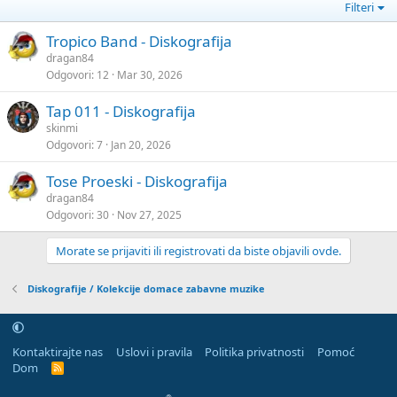
Filteri
Tropico Band - Diskografija
dragan84
Odgovori
12
Mar 30, 2026
Tap 011 - Diskografija
skinmi
Odgovori
7
Jan 20, 2026
Tose Proeski - Diskografija
dragan84
Odgovori
30
Nov 27, 2025
Morate se prijaviti ili registrovati da biste objavili ovde.
Diskografije / Kolekcije domace zabavne muzike
Kontaktirajte nas
Uslovi i pravila
Politika privatnosti
Pomoć
Dom
R
S
S