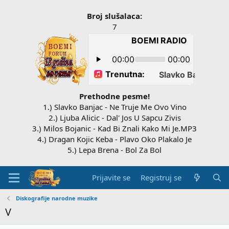
Broj slušalaca:
7
Prethodne pesme!
1.) Slavko Banjac - Ne Truje Me Ovo Vino
2.) Ljuba Alicic - Dal' Jos U Sapcu Zivis
3.) Milos Bojanic - Kad Bi Znali Kako Mi Je.MP3
4.) Dragan Kojic Keba - Plavo Oko Plakalo Je
5.) Lepa Brena - Bol Za Bol
Prijavite se
Registruj se
Diskografije narodne muzike
V