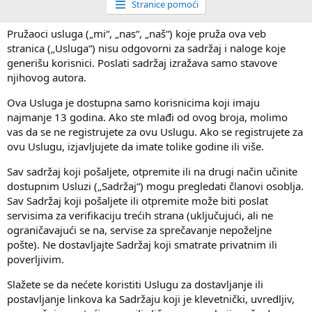
Stranice pomoći
Pružaoci usluga („mi“, „nas“, „naš“) koje pruža ova veb
stranica („Usluga“) nisu odgovorni za sadržaj i naloge koje
generišu korisnici. Poslati sadržaj izražava samo stavove
njihovog autora.
Ova Usluga je dostupna samo korisnicima koji imaju
najmanje 13 godina. Ako ste mlađi od ovog broja, molimo
vas da se ne registrujete za ovu Uslugu. Ako se registrujete za
ovu Uslugu, izjavljujete da imate tolike godine ili više.
Sav sadržaj koji pošaljete, otpremite ili na drugi način učinite
dostupnim Usluzi („Sadržaj“) mogu pregledati članovi osoblja.
Sav Sadržaj koji pošaljete ili otpremite može biti poslat
servisima za verifikaciju trećih strana (uključujući, ali ne
ograničavajući se na, servise za sprečavanje nepoželjne
pošte). Ne dostavljajte Sadržaj koji smatrate privatnim ili
poverljivim.
Slažete se da nećete koristiti Uslugu za dostavljanje ili
postavljanje linkova ka Sadržaju koji je klevetnički, uvredljiv,