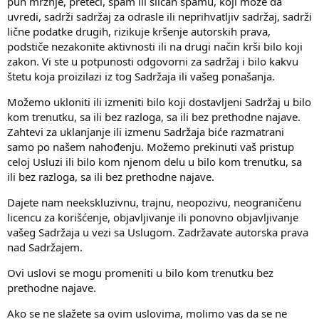
pun mržnje, preteći, spam ili sličan spamu, koji može da
uvredi, sadrži sadržaj za odrasle ili neprihvatljiv sadržaj, sadrži
lične podatke drugih, rizikuje kršenje autorskih prava,
podstiče nezakonite aktivnosti ili na drugi način krši bilo koji
zakon. Vi ste u potpunosti odgovorni za sadržaj i bilo kakvu
štetu koja proizilazi iz tog Sadržaja ili vašeg ponašanja.
Možemo ukloniti ili izmeniti bilo koji dostavljeni Sadržaj u bilo
kom trenutku, sa ili bez razloga, sa ili bez prethodne najave.
Zahtevi za uklanjanje ili izmenu Sadržaja biće razmatrani
samo po našem nahođenju. Možemo prekinuti vaš pristup
celoj Usluzi ili bilo kom njenom delu u bilo kom trenutku, sa
ili bez razloga, sa ili bez prethodne najave.
Dajete nam neekskluzivnu, trajnu, neopozivu, neograničenu
licencu za korišćenje, objavljivanje ili ponovno objavljivanje
vašeg Sadržaja u vezi sa Uslugom. Zadržavate autorska prava
nad Sadržajem.
Ovi uslovi se mogu promeniti u bilo kom trenutku bez
prethodne najave.
Ako se ne slažete sa ovim uslovima, molimo vas da se ne