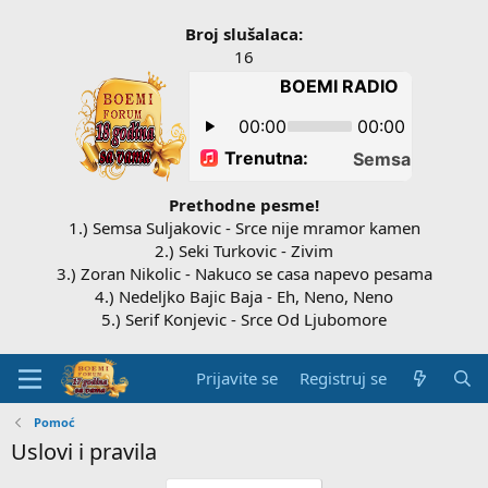
Broj slušalaca:
16
Prethodne pesme!
1.) Semsa Suljakovic - Srce nije mramor kamen
2.) Seki Turkovic - Zivim
3.) Zoran Nikolic - Nakuco se casa napevo pesama
4.) Nedeljko Bajic Baja - Eh, Neno, Neno
5.) Serif Konjevic - Srce Od Ljubomore
Prijavite se
Registruj se
Pomoć
Uslovi i pravila