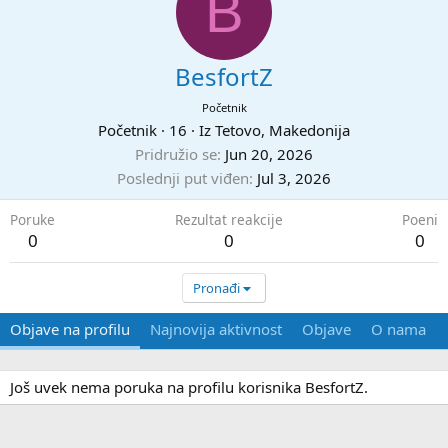
B
BesfortZ
Početnik
Početnik
·
16
·
Iz
Tetovo, Makedonija
Pridružio se
Jun 20, 2026
Poslednji put viđen
Jul 3, 2026
Poruke
Rezultat reakcije
Poeni
0
0
0
Pronađi
Objave na profilu
Najnovija aktivnost
Objave
O nama
Još uvek nema poruka na profilu korisnika BesfortZ.