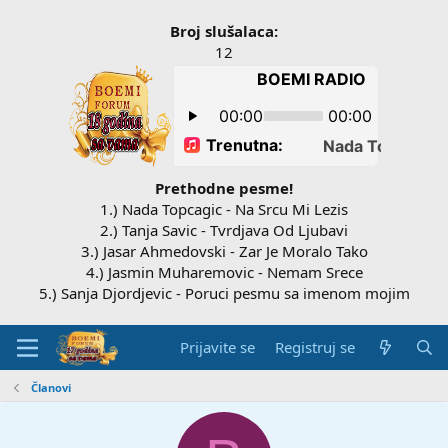
Broj slušalaca:
12
Prethodne pesme!
1.) Nada Topcagic - Na Srcu Mi Lezis
2.) Tanja Savic - Tvrdjava Od Ljubavi
3.) Jasar Ahmedovski - Zar Je Moralo Tako
4.) Jasmin Muharemovic - Nemam Srece
5.) Sanja Djordjevic - Poruci pesmu sa imenom mojim
Prijavite se
Registruj se
Članovi