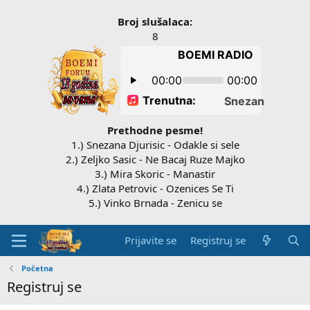
Broj slušalaca:
8
Prethodne pesme!
1.) Snezana Djurisic - Odakle si sele
2.) Zeljko Sasic - Ne Bacaj Ruze Majko
3.) Mira Skoric - Manastir
4.) Zlata Petrovic - Ozenices Se Ti
5.) Vinko Brnada - Zenicu se
Prijavite se
Registruj se
Početna
Registruj se