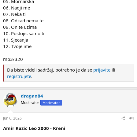
05. Mornarska
06. Nadji me
07. Neka ti
08. Odkad nema te
09. On te uzima
10. Postojis samo ti
11. Sjecanja
12. Tvoje ime
mp3/320
Da biste videli sadržaj, potrebno je da se
prijavite
ili
registrujete
.
dragan84
Moderator
Moderator
Jun 6, 2026
#4
Amir Kazic Leo 2000 - Kreni