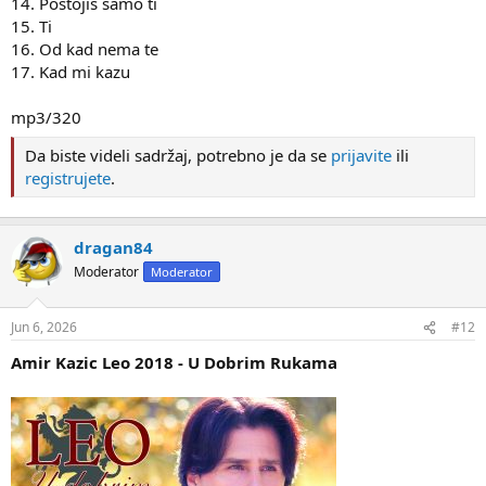
14. Postojis samo ti
15. Ti
16. Od kad nema te
17. Kad mi kazu
mp3/320
Da biste videli sadržaj, potrebno je da se
prijavite
ili
registrujete
.
dragan84
Moderator
Moderator
Jun 6, 2026
#12
Amir Kazic Leo 2018 - U Dobrim Rukama