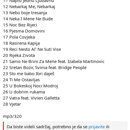
11 Napisi Jednu Ljubavnu
12 Nebarkaj Me, Nebarkaj
13 Nebo boje tresanja
14 Neka I Mene Ne Bude
15 Noc Bez Rijeci
16 Pjesma Domovini
17 Pola Covjeka
18 Rasirena Kapija
19 Reci Nesto Al' Ne Suti Vise
20 Rijeka Zivota
21 Samo Ne Brini Za Mene feat. Izabela Martinovic
22 Sretan Bozic Svima feat. Bridge People
23 Sto me babo Ibri daješ
24 Ti Me Ostavljas
25 U Bokeskoj Noci Modroj
26 U dobrim rukama
27 Vatra feat. Vivien Galletta
28 Vjetar
mp3/320
Da biste videli sadržaj, potrebno je da se
prijavite
ili