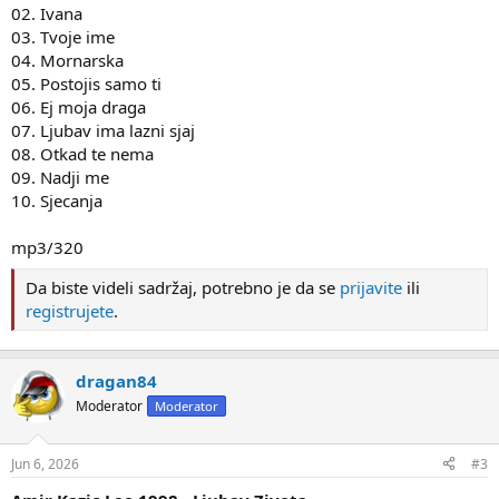
02. Ivana
03. Tvoje ime
04. Mornarska
05. Postojis samo ti
06. Ej moja draga
07. Ljubav ima lazni sjaj
08. Otkad te nema
09. Nadji me
10. Sjecanja
mp3/320
Da biste videli sadržaj, potrebno je da se
prijavite
ili
registrujete
.
dragan84
Moderator
Moderator
Jun 6, 2026
#3