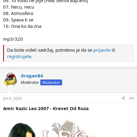
06. To vodu ne pije (Feat Selma Bajrami)
07. Necu, necu
08. Atmosfera
09. Spava ti se
10. Ona ko da zna
mp3/320
Da biste videli sadržaj, potrebno je da se
prijavite
ili
registrujete
.
dragan84
Moderator
Moderator
Jun 6, 2026
#9
Amir Kazic Leo 2007 - Krevet Od Ruza