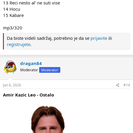
13 Reci nesto al' ne suti vise
14 Hocu
15 Kabare
mp3/320
Da biste videli sadržaj, potrebno je da se
prijavite
ili
registrujete
.
dragan84
Moderator
Moderator
Jun 6, 2026
#14
Amir Kazic Leo - Ostalo