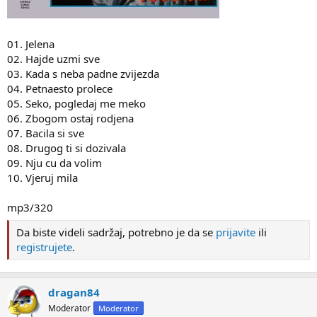
01. Jelena
02. Hajde uzmi sve
03. Kada s neba padne zvijezda
04. Petnaesto prolece
05. Seko, pogledaj me meko
06. Zbogom ostaj rodjena
07. Bacila si sve
08. Drugog ti si dozivala
09. Nju cu da volim
10. Vjeruj mila
mp3/320
Da biste videli sadržaj, potrebno je da se
prijavite
ili
registrujete
.
dragan84
Moderator
Moderator