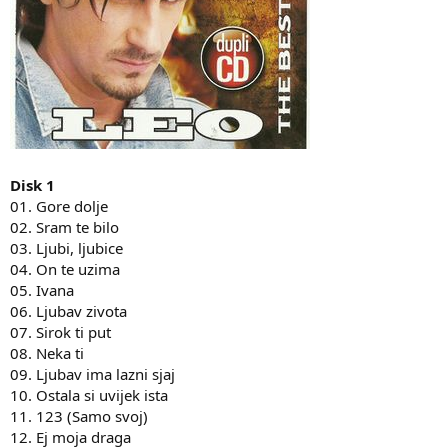
Disk 1
01. Gore dolje
02. Sram te bilo
03. Ljubi, ljubice
04. On te uzima
05. Ivana
06. Ljubav zivota
07. Sirok ti put
08. Neka ti
09. Ljubav ima lazni sjaj
10. Ostala si uvijek ista
11. 123 (Samo svoj)
12. Ej moja draga