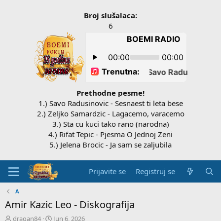
Broj slušalaca:
6
Prethodne pesme!
1.) Savo Radusinovic - Sesnaest ti leta bese
2.) Zeljko Samardzic - Lagacemo, varacemo
3.) Sta cu kuci tako rano (narodna)
4.) Rifat Tepic - Pjesma O Jednoj Zeni
5.) Jelena Brocic - Ja sam se zaljubila
Prijavite se
Registruj se
A
Amir Kazic Leo - Diskografija
P
D
dragan84
Jun 6, 2026