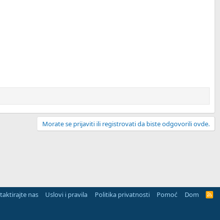
Morate se prijaviti ili registrovati da biste odgovorili ovde.
aktirajte nas
Uslovi i pravila
Politika privatnosti
Pomoć
Dom
R
S
S