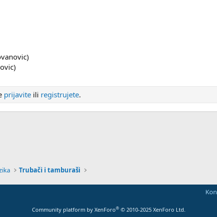
ovanovic)
ovic)
se
prijavite
ili
registrujete
.
zika
Trubači i tamburaši
Kont
®
Community platform by XenForo
© 2010-2025 XenForo Ltd.