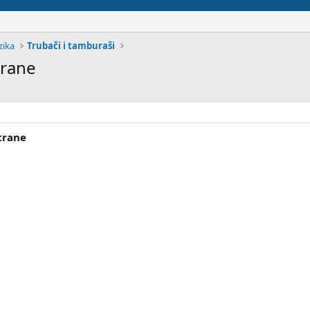
zika
Trubači i tamburaši
trane
strane