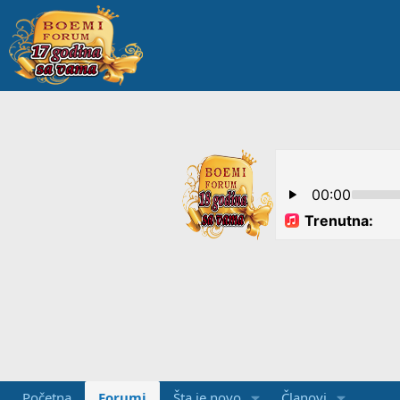
Početna
Forumi
Šta je novo
Članovi