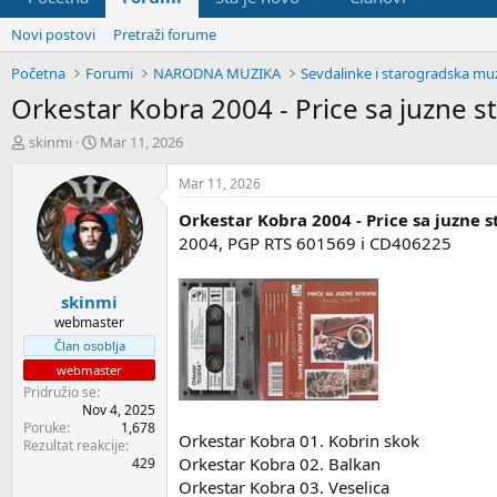
Novi postovi
Pretraži forume
Početna
Forumi
NARODNA MUZIKA
Sevdalinke i starogradska mu
Orkestar Kobra 2004 - Price sa juzne s
P
D
skinmi
Mar 11, 2026
o
a
k
t
Mar 11, 2026
r
u
Orkestar Kobra 2004 - Price sa juzne 
e
m
t
p
2004, PGP RTS 601569 i CD406225
a
o
č
č
skinmi
t
e
e
t
webmaster
m
k
Član osoblja
e
a
webmaster
Pridružio se
Nov 4, 2025
Poruke
1,678
Orkestar Kobra 01. Kobrin skok
Rezultat reakcije
Orkestar Kobra 02. Balkan
429
Orkestar Kobra 03. Veselica