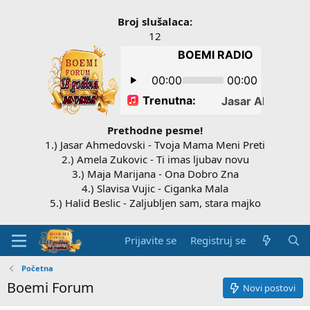
Broj slušalaca:
12
Prethodne pesme!
1.) Jasar Ahmedovski - Tvoja Mama Meni Preti
2.) Amela Zukovic - Ti imas ljubav novu
3.) Maja Marijana - Ona Dobro Zna
4.) Slavisa Vujic - Ciganka Mala
5.) Halid Beslic - Zaljubljen sam, stara majko
Prijavite se
Registruj se
Početna
Boemi Forum
Novi postovi