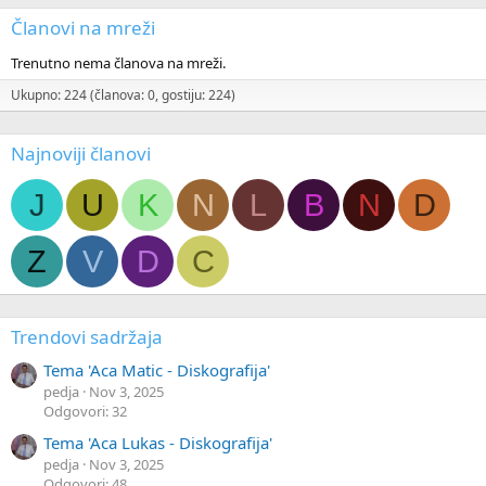
Članovi na mreži
Trenutno nema članova na mreži.
Ukupno: 224 (članova: 0, gostiju: 224)
Najnoviji članovi
J
U
K
N
L
B
N
D
Z
V
D
C
Trendovi sadržaja
Tema 'Aca Matic - Diskografija'
pedja
Nov 3, 2025
Odgovori: 32
Tema 'Aca Lukas - Diskografija'
pedja
Nov 3, 2025
Odgovori: 48