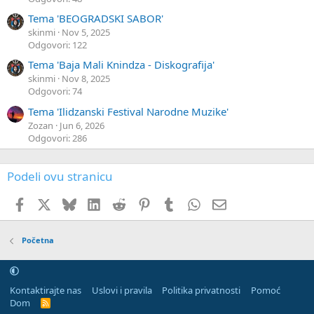
Tema 'BEOGRADSKI SABOR'
skinmi
Nov 5, 2025
Odgovori: 122
Tema 'Baja Mali Knindza - Diskografija'
skinmi
Nov 8, 2025
Odgovori: 74
Tema 'Ilidzanski Festival Narodne Muzike'
Zozan
Jun 6, 2026
Odgovori: 286
Podeli ovu stranicu
Facebook
X
Bluskaj
LinkedIn
Reddit
Pinterest
Tumblr
WhatsApp
E-pošta
Početna
Kontaktirajte nas
Uslovi i pravila
Politika privatnosti
Pomoć
Dom
R
S