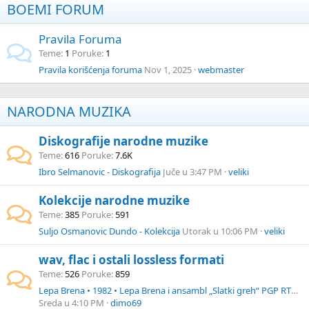
BOEMI FORUM
Pravila Foruma
Teme
1
Poruke
1
Pravila korišćenja foruma
Nov 1, 2025
webmaster
NARODNA MUZIKA
Diskografije narodne muzike
Teme
616
Poruke
7.6K
Ibro Selmanovic - Diskografija
Juče u 3:47 PM
veliki
Kolekcije narodne muzike
Teme
385
Poruke
591
Suljo Osmanovic Dundo - Kolekcija
Utorak u 10:06 PM
veliki
wav, flac i ostali lossless formati
Teme
526
Poruke
859
Lepa Brena • 1982 • Lepa Brena i ansambl „Slatki greh“ PGP RTB 2110873 Stereo~[WEB FLAC]
Sreda u 4:10 PM
dimo69