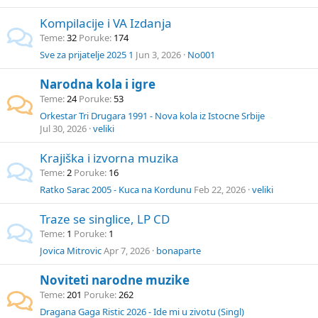
Kompilacije i VA Izdanja
Teme
32
Poruke
174
Sve za prijatelje 2025 1
Jun 3, 2026
No001
Narodna kola i igre
Teme
24
Poruke
53
Orkestar Tri Drugara 1991 - Nova kola iz Istocne Srbije
Jul 30, 2026
veliki
Krajiška i izvorna muzika
Teme
2
Poruke
16
Ratko Sarac 2005 - Kuca na Kordunu
Feb 22, 2026
veliki
Traze se singlice, LP CD
Teme
1
Poruke
1
Jovica Mitrovic
Apr 7, 2026
bonaparte
Noviteti narodne muzike
Teme
201
Poruke
262
Dragana Gaga Ristic 2026 - Ide mi u zivotu (Singl)